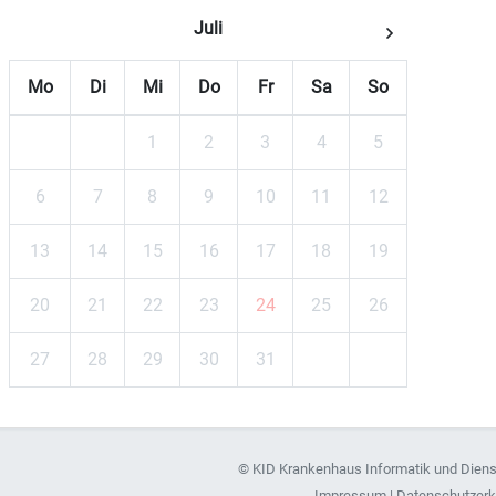
Juli
Mo
Di
Mi
Do
Fr
Sa
So
1
2
3
4
5
6
7
8
9
10
11
12
13
14
15
16
17
18
19
20
21
22
23
24
25
26
27
28
29
30
31
©
KID Krankenhaus Informatik und Dien
Impressum
|
Datenschutzerk