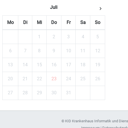
Juli
Mo
Di
Mi
Do
Fr
Sa
So
1
2
3
4
5
6
7
8
9
10
11
12
13
14
15
16
17
18
19
20
21
22
23
24
25
26
27
28
29
30
31
©
KID Krankenhaus Informatik und Dien
Impressum
|
Datenschutzerk